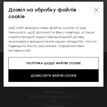
Дозвіл на обробку файлів
cookie
Поллі, косметичка,
Цей сайт використовує файли cookie та інші
біла
технології, щоб допомогти Вам у навігації, а також
надати кращий користувальницький досвід,
499.00 ₴
аналізувати використання наших продуктів і послуг,
підвищити якість рекламних і маркетингових
активностей.
ПОЛІТИКА ЩОДО ФАЙЛІВ COOKIE
ПІДПИСАТИСЬ НА РОЗСИЛКУ
ДОЗВОЛИТИ ФАЙЛИ COOKIE
ПУБЛІЧНА ОФЕРТА
УМОВИ АКЦІЙ
ПОЛІТИКА КОНФІДЕНЦІЙНОСТІ
FAQ
ПОВЕРНЕННЯ