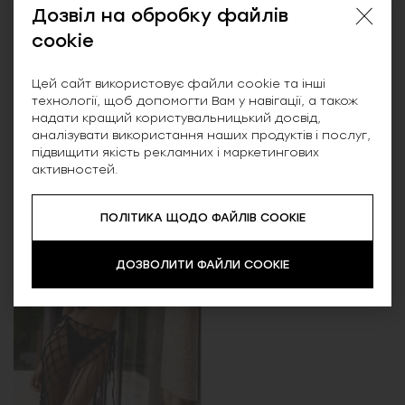
Дозвіл на обробку файлів
cookie
Камалія, спідниця
Емма, в'язаний
Цей сайт використовує файли cookie та інші
сітка, коричнева
костюм, бежевий
технології, щоб допомогти Вам у навігації, а також
надати кращий користувальницький досвід,
699.00 ₴
1,599.00 ₴
1,099.00 ₴
2,850.00 ₴
аналізувати використання наших продуктів і послуг,
підвищити якість рекламних і маркетингових
активностей.
ПОЛІТИКА ЩОДО ФАЙЛІВ COOKIE
ДОЗВОЛИТИ ФАЙЛИ COOKIE