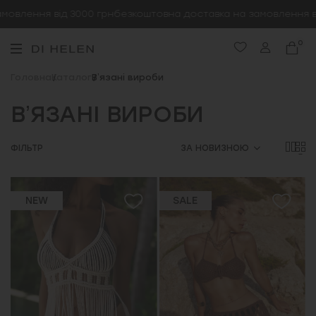
овлення від 3000 грн
безкоштовна доставка на замовлення ві
0
Головна
Каталог
Вʼязані вироби
ВʼЯЗАНІ ВИРОБИ
ФІЛЬТР
ЗА НОВИЗНОЮ
NEW
SALE