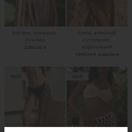
Багами, накидка,
Емма, в'язаний
бежева
купальник,
коричневий
2,590.00 ₴
1,599.00 ₴
2,850.00 ₴
SALE
SALE