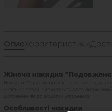
Опис
Характеристики
Дост
Жіноча накидка "Подовжена 
Накидка "Подовжена сітка" створена для тих
навіть на пляжі. Легка текстура та витончен
доповненням до вашого купальника.
Особливості накидки