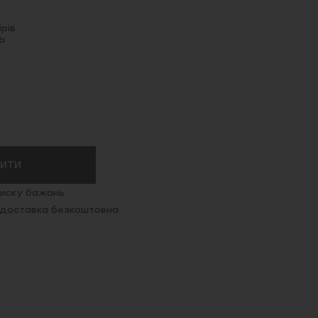
рів
Ь
ПИТИ
иску бажань
. доставка безкоштовна