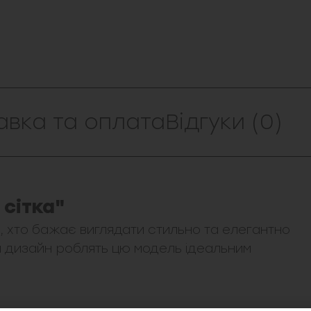
авка та оплата
Відгуки (0)
сітка"
, хто бажає виглядати стильно та елегантно
ий дизайн роблять цю модель ідеальним