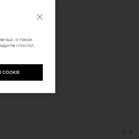
ігації, а також
уктів і послуг,
 COOKIE