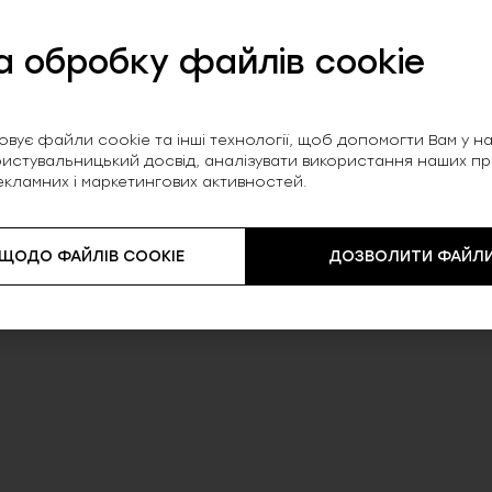
творює ефектний силует.
ентиляцію.
а обробку файлів cookie
 рухатися.
іалу, що складається з 80% поліаміду та 20%
вує файли cookie та інші технології, щоб допомогти Вам у нав
сть у носінні. Відмінний вибір для пляжного
истувальницький досвід, аналізувати використання наших прод
екламних і маркетингових активностей.
 ЩОДО ФАЙЛІВ COOKIE
ДОЗВОЛИТИ ФАЙЛИ