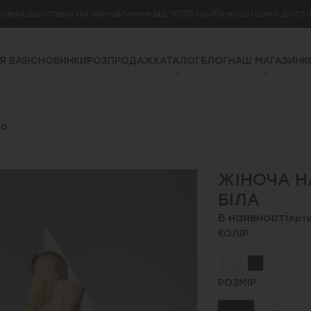
доставка на замовлення від 3000 грн
безкоштовна доставка на
Я BASIC
НОВИНКИ
РОЗПРОДАЖ
КАТАЛОГ
БЛОГ
НАШ МАГАЗИН
К
ла
ЖІНОЧА Н
БІЛА
В наявності
Арти
КОЛІР
РОЗМІР