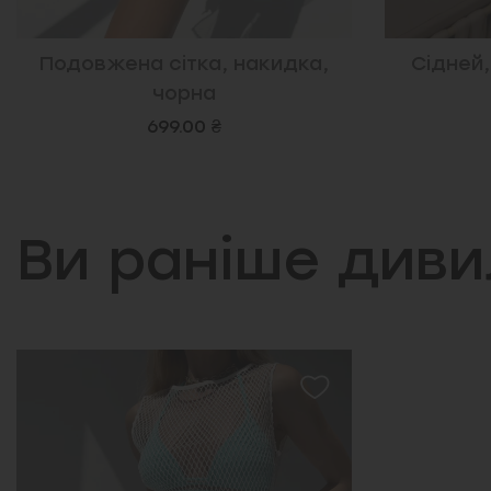
Сідней, сорочка, блакитна
Сітка до
1,399.00 ₴
Ви раніше див