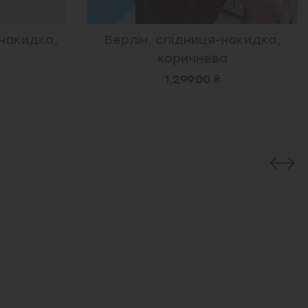
накидка,
Камалія, спідниця сітка,
коричнева
699.00 ₴
1,099.00 ₴