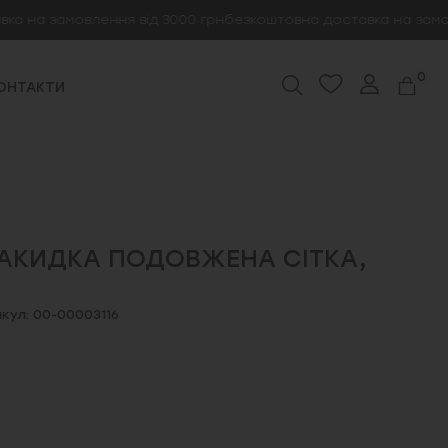
 замовлення від 3000 грн
безкоштовна доставка на замовленн
0
ОНТАКТИ
АКИДКА ПОДОВЖЕНА СІТКА,
кул: 00-00003116