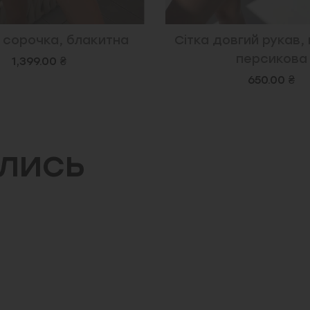
вгий рукав, накидка,
Берлін, спідниця-
персикова
коричнева
650.00 ₴
1,299.00 ₴
ились