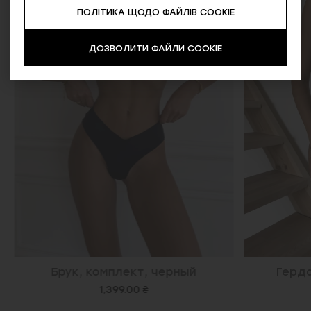
ПОЛІТИКА ЩОДО ФАЙЛІВ COOKIE
ДОЗВОЛИТИ ФАЙЛИ COOKIE
Брук, комплект, черный
Герда
1,399.00 ₴