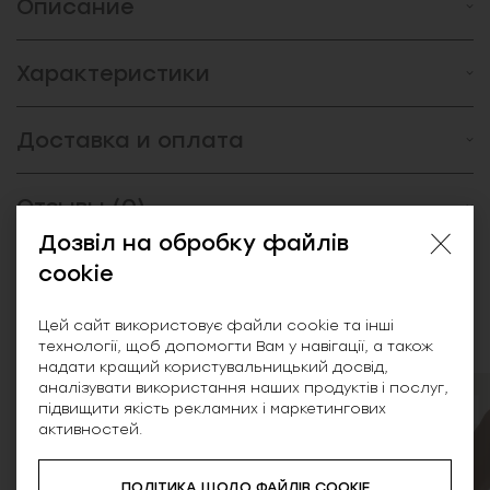
Описание
Характеристики
Доставка и оплата
Отзывы (0)
Дозвіл на обробку файлів
cookie
Похожие товары
Цей сайт використовує файли cookie та інші
технології, щоб допомогти Вам у навігації, а також
надати кращий користувальницький досвід,
аналізувати використання наших продуктів і послуг,
підвищити якість рекламних і маркетингових
NEW
активностей.
ПОЛІТИКА ЩОДО ФАЙЛІВ COOKIE