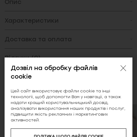
Опис
Характеристики
Доставка та оплата
Відгуки (0)
Дозвіл на обробку файлів
cookie
Схожі товари
Цей сайт використовує файли cookie та інші
технології, щоб допомогти Вам у навігації, а також
надати кращий користувальницький досвід,
аналізувати використання наших продуктів і послуг,
підвищити якість рекламних і маркетингових
SALE
активностей.
ПОЛІТИКА ЩОДО ФАЙЛІВ COOKIE