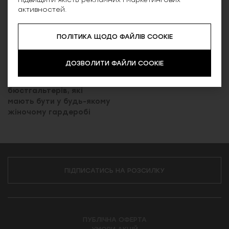
активностей.
ПОЛІТИКА ЩОДО ФАЙЛІВ COOKIE
ДОЗВОЛИТИ ФАЙЛИ COOKIE
8 моделей
бюстгальтерів, які
мають бути у будь-якому
жіночому гардеробі
ПІДПИСАТИСЬ НА РОЗСИЛКУ
ПУБЛІЧНА ОФЕРТА