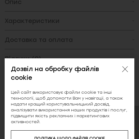
Опис
Характеристики
Доставка та оплата
Відгуки (0)
Дозвіл на обробку файлів
cookie
Схожі товари
Цей сайт використовує файли cookie та інші
технології, щоб допомогти Вам у навігації, а також
надати кращий користувальницький досвід,
аналізувати використання наших продуктів і послуг,
підвищити якість рекламних і маркетингових
SALE
активностей.
ПОЛІТИКА ЩОДО ФАЙЛІВ COOKIE