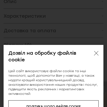
Опис
Характеристики
Доставка та оплата
Відгуки (0)
Дозвіл на обробку файлів
cookie
Схожі товари
Цей сайт використовує файли cookie та інші
технології, щоб допомогти Вам у навігації, а також
надати кращий користувальницький досвід,
аналізувати використання наших продуктів і послуг,
підвищити якість рекламних і маркетингових
NEW
NEW
активностей.
ПОЛІТИКА ЩОДО ФАЙЛІВ COOKIE