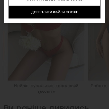
ДОЗВОЛИТИ ФАЙЛИ COOKIE
Мейлін, купальник, кораловий
Ребека, с
1,599.00 ₴
Ви раніше дивились