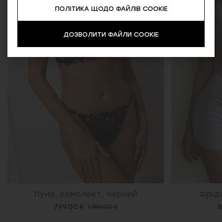
ПОЛІТИКА ЩОДО ФАЙЛІВ COOKIE
ДОЗВОЛИТИ ФАЙЛИ COOKIE
Фріда, комплект, сірий
Оліві
899.00 ₴
1,199.00 ₴