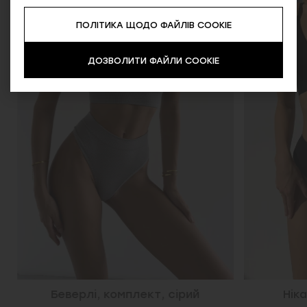
SALE
ПОЛІТИКА ЩОДО ФАЙЛІВ COOKIE
ДОЗВОЛИТИ ФАЙЛИ COOKIE
Беверлі, комплект, сірий
Ніка