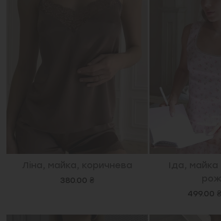
Ліна, майка, коричнева
Іда, майка
рож
380.00 ₴
499.00 