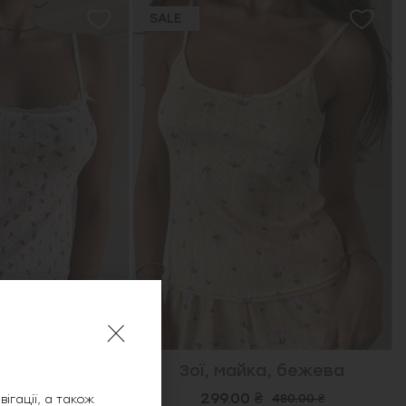
SALE
а, молочна
Зої, майка, бежева
₴
299.00 ₴
499.00 ₴
480.00 ₴
ігації, а також