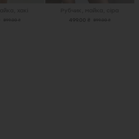
айка, хакі
Рубчик, майка, сіра
₴
499.00 ₴
899.00 ₴
899.00 ₴