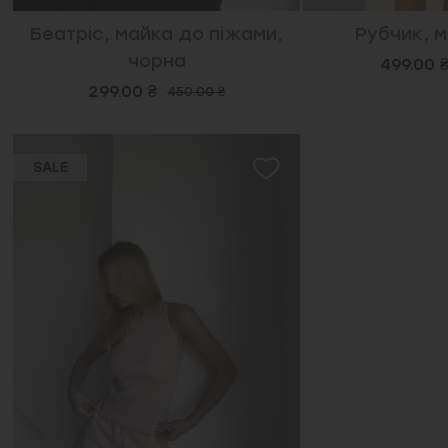
Беатріс, майка до піжами,
Рубчик, м
чорна
499.00 
299.00 ₴
450.00 ₴
SALE