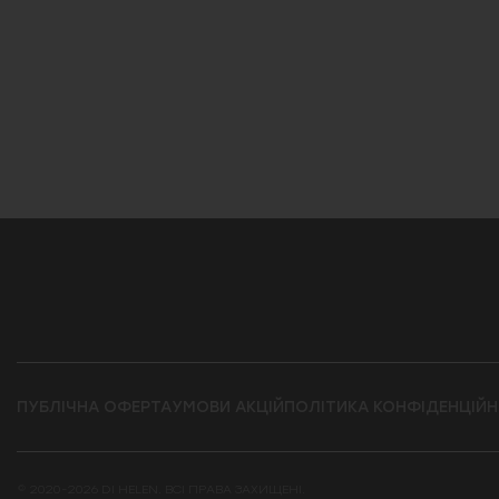
ПУБЛІЧНА ОФЕРТА
УМОВИ АКЦІЙ
ПОЛІТИКА КОНФІДЕНЦІЙН
© 2020-2026 DI HELEN. ВСІ ПРАВА ЗАХИЩЕНІ.