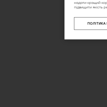
надати кращий кор
підвищити якість р
ПОЛІТИКА