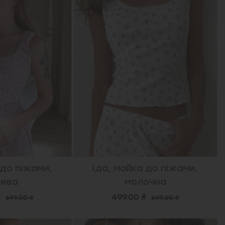
 до піжами,
Іда, майка до піжами,
ева
молочна
₴
499.00 ₴
699.00 ₴
699.00 ₴