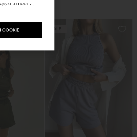
уктів і послуг,
SALE
 COOKIE