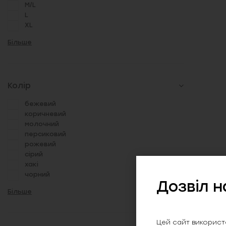
M/L
L
XL
Більше
Колір
бежевий
коричневий
молочний
персиковий
рожевий
сірий
хакі
чорний
Дозвіл н
Більше
Цей сайт використо