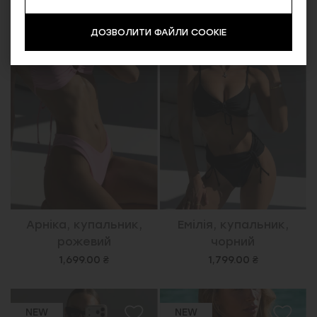
NEW
NEW
ДОЗВОЛИТИ ФАЙЛИ COOKIE
Арніка, купальник,
Емілія, купальник,
рожевий
чорний
1,699.00 ₴
1,799.00 ₴
NEW
NEW