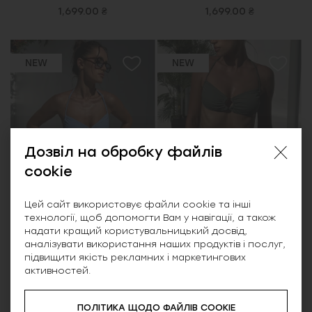
1,699.00 ₴
1,699.00 ₴
NEW
NEW
Дозвіл на обробку файлів
cookie
Цей сайт використовує файли cookie та інші
технології, щоб допомогти Вам у навігації, а також
надати кращий користувальницький досвід,
аналізувати використання наших продуктів і послуг,
Арніка, купальник,
Арніка, купальник,
підвищити якість рекламних і маркетингових
активностей.
блакитний
хакі
1,699.00 ₴
1,699.00 ₴
ПОЛІТИКА ЩОДО ФАЙЛІВ COOKIE