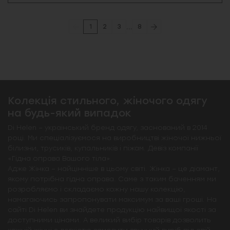
...
1
2
3
8
Колекція стильного, жіночого одягу
на будь-який випадок
Di Helen – український бренд одягу, заснований в 2014
році. Ми спеціалізуємося на виробництві жіночої нижньої
білизни, трусиків, купальників і піжам. Девіз компанії
«Гідна оправа Вашого тіла».
Адже Жінка – найцінніше в цьому світі. Жінка – це діамант,
якому потрібна гідна оправа. Саме з таким баченням ми
розробляємо і складаємо кожну нашу колекцію,
намагаючись запропонувати максимум за ваші гроші. На
сайті Di Helen ви знайдете продукцію найвищої якості за
доступними цінами. А великий вибір товарів дозволить