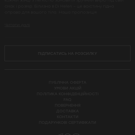
кожній жінці з легкістю замовити зручний виріб під свій
смак і розмір. Білизна в Di Helen – це воістину гідна
оправа для вашого тіла. Наша пропозиція
Читати далі
ПІДПИСАТИСЬ НА РОЗСИЛКУ
ПУБЛІЧНА ОФЕРТА
УМОВИ АКЦІЙ
ПОЛІТИКА КОНФІДЕНЦІЙНОСТІ
FAQ
ПОВЕРНЕННЯ
ДОСТАВКА
КОНТАКТИ
ПОДАРУНКОВІ СЕРТИФІКАТИ