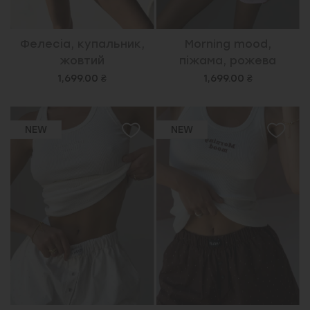
Фелесіа, купальник,
Morning mood,
жовтий
піжама, рожева
1,699.00 ₴
1,699.00 ₴
NEW
NEW