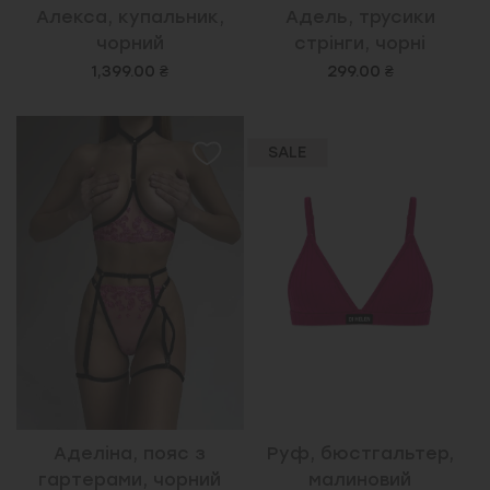
Алекса, купальник,
Адель, трусики
чорний
стрінги, чорні
1,399.00 ₴
299.00 ₴
SALE
Аделіна, пояс з
Руф, бюстгальтер,
гартерами, чорний
малиновий