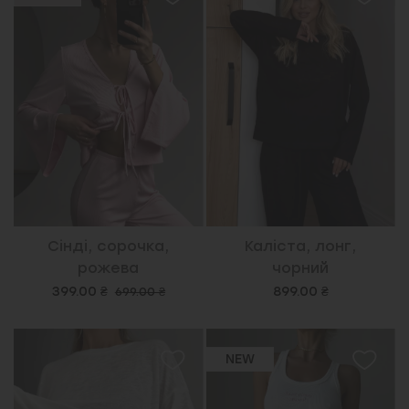
Сінді, сорочка,
Каліста, лонг,
рожева
чорний
399.00 ₴
899.00 ₴
699.00 ₴
NEW