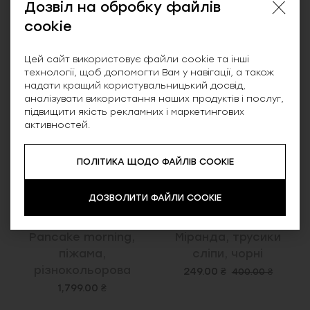
Дозвіл на обробку файлів
cookie
NEW
SALE
Цей сайт використовує файли cookie та інші
технології, щоб допомогти Вам у навігації, а також
надати кращий користувальницький досвід,
аналізувати використання наших продуктів і послуг,
підвищити якість рекламних і маркетингових
активностей.
ПОЛІТИКА ЩОДО ФАЙЛІВ COOKIE
ДОЗВОЛИТИ ФАЙЛИ COOKIE
Pancake morning,
Міранда, трусики
піжама,
сліпи, чорні
різнокольорова
249.00 ₴
400.00 ₴
1,799.00 ₴