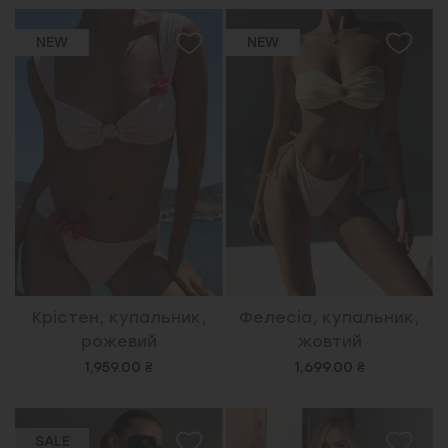
NEW
NEW
Крістен, купальник,
Фелесіа, купальник,
рожевий
жовтий
1,959.00 ₴
1,699.00 ₴
SALE