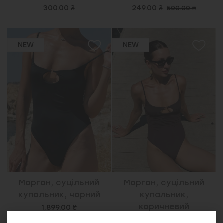
300.00 ₴
249.00 ₴
500.00 ₴
NEW
NEW
Морган, суцільний
Морган, суцільний
купальник, чорний
купальник,
коричневий
1,899.00 ₴
1,899.00 ₴