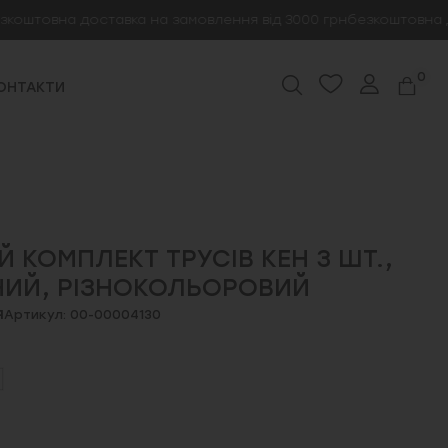
овна доставка на замовлення від 3000 грн
безкоштовна доста
0
ОНТАКТИ
 КОМПЛЕКТ ТРУСІВ КЕН 3 ШТ.,
ИЙ, РІЗНОКОЛЬОРОВИЙ
я
Артикул: 00-00004130