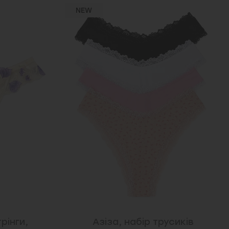
NEW
рінги,
Азіза, набір трусиків