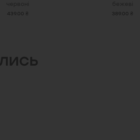
червоні
бежеві
439.00 ₴
389.00 ₴
ились