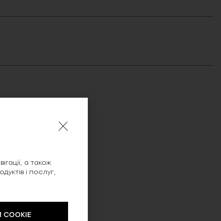
ігації, а також
уктів і послуг,
 COOKIE