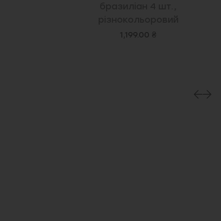
бразиліан 4 шт.,
різнокольоровий
1,199.00 ₴