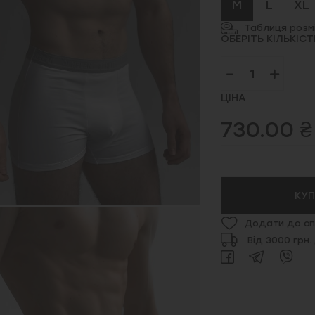
M
L
XL
Таблиця розмі
ОБЕРІТЬ КІЛЬКІСТ
ЦІНА
730.00 ₴
КУ
Додати до сп
Від 3000 грн