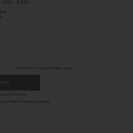
XXL
XXXL
рів
Ь
Пошиття 2-4 робочих днів
ПИТИ
иску бажань
. доставка безкоштовна