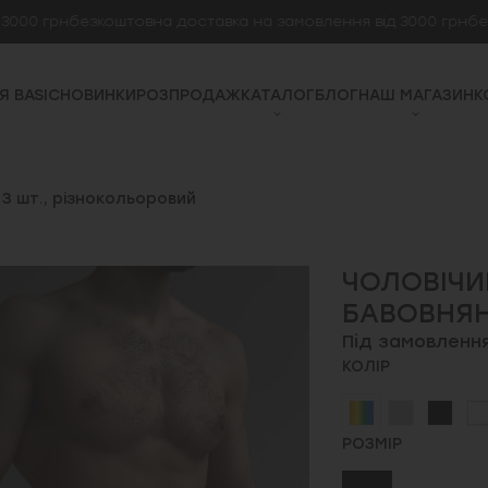
 грн
безкоштовна доставка на замовлення від 3000 грн
безкошт
Я BASIC
НОВИНКИ
РОЗПРОДАЖ
КАТАЛОГ
БЛОГ
НАШ МАГАЗИН
К
 3 шт., різнокольоровий
ЧОЛОВІЧИЙ
БАВОВНЯН
Під замовленн
КОЛІР
РОЗМІР