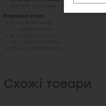
протягом усього дня.
Розмірна сітка
M — талія 94–96 см
L — талія 96–100 см
XL — талія 100–104 см
XXL — талія 104–108 см
XXXL — талія 108–112 см
Схожі товари