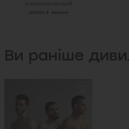
різнокольоровий
499.00 ₴
650.00 ₴
Ви раніше див