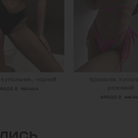
, купальник, чорний
Бразилія, купал
рожевий
99.00 ₴
950.00 ₴
499.00 ₴
685.00
ились