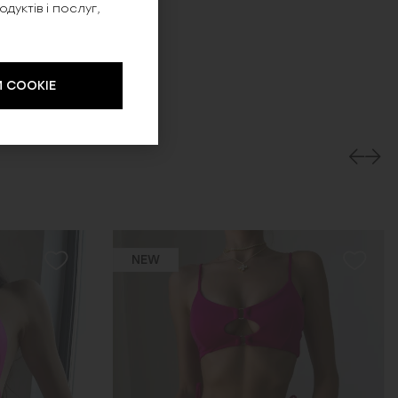
уктів і послуг,
 COOKIE
NEW