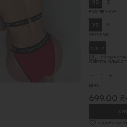
XS
S
РОЗМІР НИЗУ
XS
M
ТРУСИКИ
сліпи
Таблиця розмі
ОБЕРІТЬ КІЛЬКІСТ
ЦІНА
699.00 ₴
КУ
Додати до сп