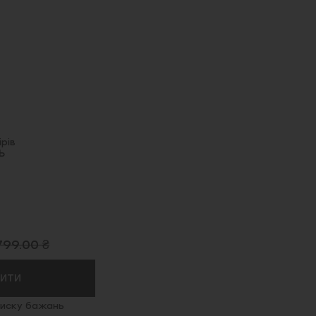
рів
Ь
799.00 ₴
ПИТИ
иску бажань