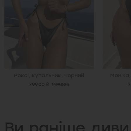
Роксі, купальник, чорний
Моніка
799.00 ₴
7
1,199.00 ₴
Ви раніше див