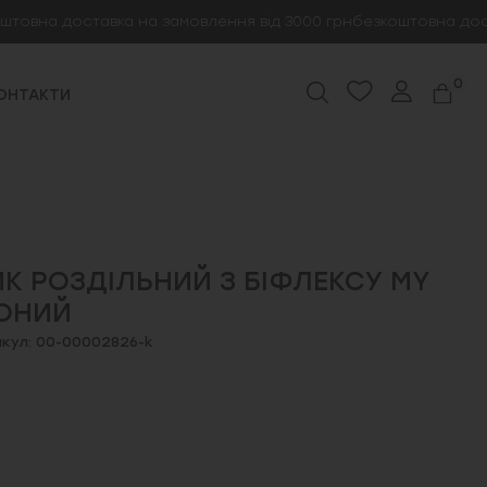
на доставка на замовлення від 3000 грн
безкоштовна доставка
0
ОНТАКТИ
К РОЗДІЛЬНИЙ З БІФЛЕКСУ MY
ВОНИЙ
кул: 00-00002826-k