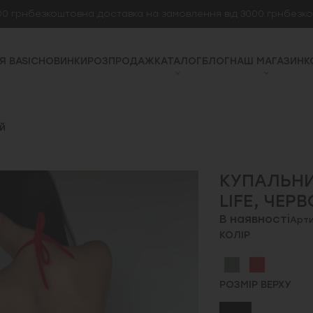
н
безкоштовна доставка на замовлення від 3000 грн
безкоштов
Я BASIC
НОВИНКИ
РОЗПРОДАЖ
КАТАЛОГ
БЛОГ
НАШ МАГАЗИН
К
й
КУПАЛЬНИ
LIFE, ЧЕР
В наявності
Арти
КОЛІР
РОЗМІР ВЕРХУ