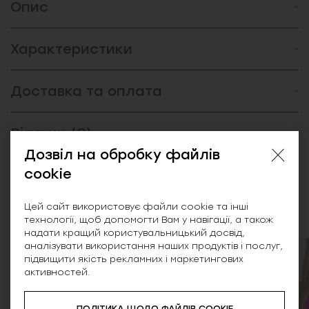
Опис
Характеристики
Доставка та оплата
Відгуки (0)
Дозвіл на обробку файлів
cookie
Схожі товари
Цей сайт використовує файли cookie та інші
технології, щоб допомогти Вам у навігації, а також
надати кращий користувальницький досвід,
аналізувати використання наших продуктів і послуг,
підвищити якість рекламних і маркетингових
активностей.
ПОЛІТИКА ЩОДО ФАЙЛІВ COOKIE