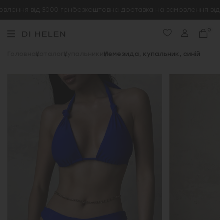
лення від 3000 грн
безкоштовна доставка на замовлення від 3
0
Головна
Каталог
Купальники
Немезида, купальник, синій