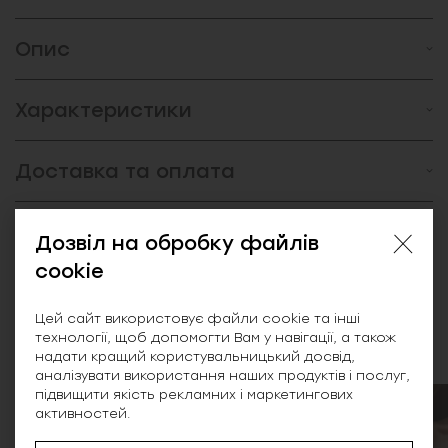
Опис
Характеристики
Доставка та оплата
Відгуки (0)
Дозвіл на обробку файлів
cookie
Цей сайт використовує файли cookie та інші
Схожі товари
технології, щоб допомогти Вам у навігації, а також
надати кращий користувальницький досвід,
аналізувати використання наших продуктів і послуг,
підвищити якість рекламних і маркетингових
активностей.