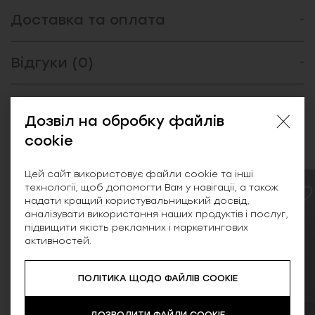
Доставка та оплата
Відгуки (0)
Дозвіл на обробку файлів
Схожі товари
cookie
Цей сайт використовує файли cookie та інші
технології, щоб допомогти Вам у навігації, а також
SALE
NEW
надати кращий користувальницький досвід,
аналізувати використання наших продуктів і послуг,
підвищити якість рекламних і маркетингових
активностей.
ПОЛІТИКА ЩОДО ФАЙЛІВ COOKIE
ДОЗВОЛИТИ ФАЙЛИ COOKIE