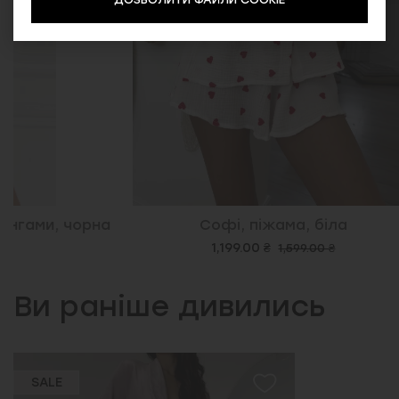
Софі, піжама, біла
Регіна, с
1,199.00 ₴
1,599.00 ₴
Ви раніше дивились
SALE