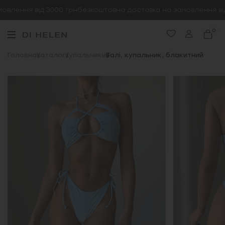
влення від 3000 грн
безкоштовна доставка на замовлення від 
0
Головна
Каталог
Купальники
Балі, купальник, блакитний