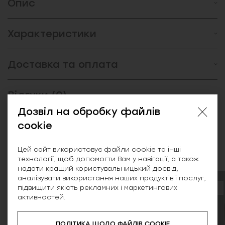
Опис
Характеристики
Доставка та оплата
Відгуки (0)
Дозвіл на обробку файлів
cookie
Схожі товари
Цей сайт використовує файли cookie та інші
технології, щоб допомогти Вам у навігації, а також
надати кращий користувальницький досвід,
аналізувати використання наших продуктів і послуг,
підвищити якість рекламних і маркетингових
SALE
активностей.
ПОЛІТИКА ЩОДО ФАЙЛІВ COOKIE