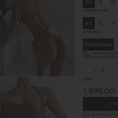
XS
S
M
РОЗМІР НИЗУ
XS
S
M
ТРУСИКИ
бразиліани
Таблиця розмі
ОБЕРІТЬ КІЛЬКІСТ
ЦІНА
1,599.00
КУ
Додати до сп