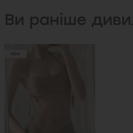
Ви раніше див
NEW