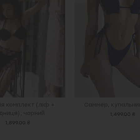
я комплект (ліф +
Саммер, купальник
дниця), чорний
1,499.00 ₴
1,899.00 ₴