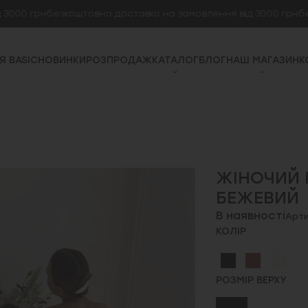
 грн
безкоштовна доставка на замовлення від 3000 грн
безкош
Я BASIC
НОВИНКИ
РОЗПРОДАЖ
КАТАЛОГ
БЛОГ
НАШ МАГАЗИН
К
ЖІНОЧИЙ 
БЕЖЕВИЙ
В наявності
Арти
КОЛІР
РОЗМІР ВЕРХУ