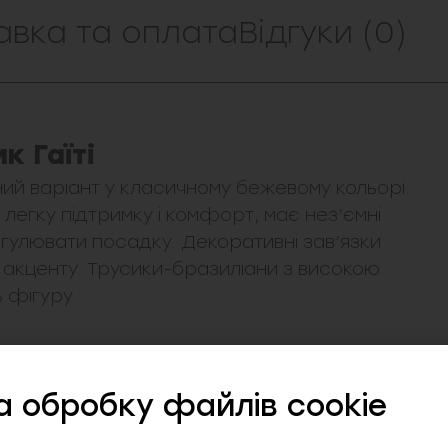
авка та оплата
Відгуки (0)
к Гаїті
ьний варіант у класичному бежевому кольорі.
егку підтримку і комфорт, має нез’ємні
егулювати посадку. Декоративні зав’язки
акценту. Трусики-бразиліани з високою
 фігуру.
а обробку файлів cookie