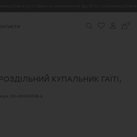
товна доставка на замовлення від 3000 грн
безкоштовна доста
0
ОНТАКТИ
РОЗДІЛЬНИЙ КУПАЛЬНИК ГАЇТІ,
кул: 00-00005008-k