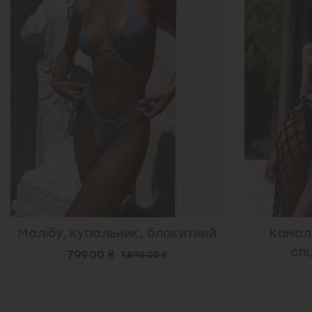
Малібу, купальник, блакитний
Камалі
спі
799.00 ₴
1,590.00 ₴