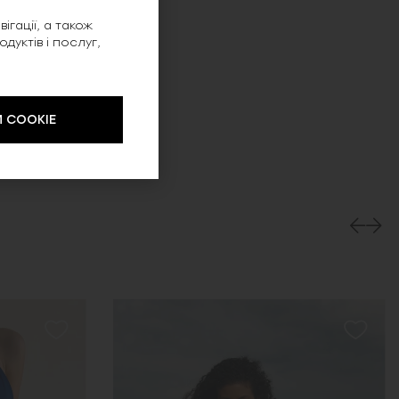
ігації, а також
уктів і послуг,
 COOKIE