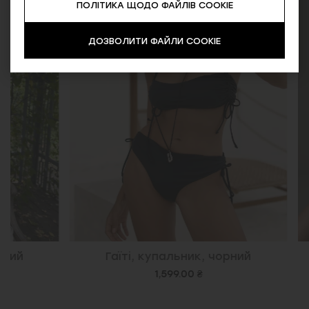
ПОЛІТИКА ЩОДО ФАЙЛІВ COOKIE
ДОЗВОЛИТИ ФАЙЛИ COOKIE
Гаїті, купальник, чорний
Дербі,
1,599.00 ₴