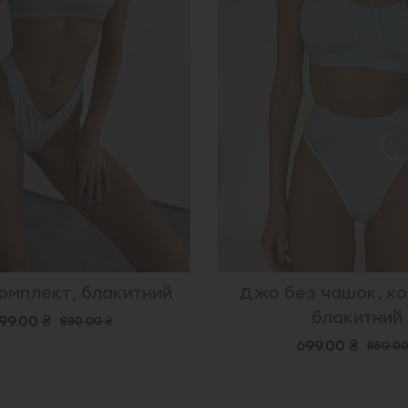
омплект, блакитний
Джо без чашок, ко
блакитний
99.00 ₴
880.00 ₴
699.00 ₴
850.00