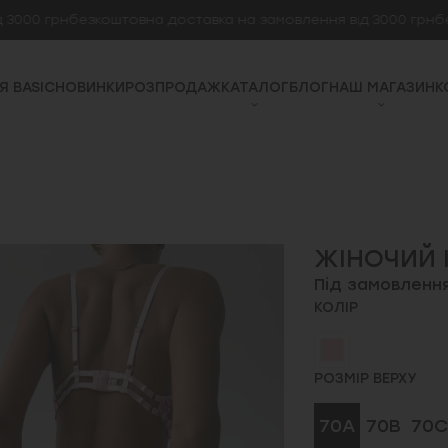
0 грн
безкоштовна доставка на замовлення від 3000 грн
безкош
Я BASIC
НОВИНКИ
РОЗПРОДАЖ
КАТАЛОГ
БЛОГ
НАШ МАГАЗИН
К
ЖІНОЧИЙ 
Під замовленн
КОЛІР
РОЗМІР ВЕРХУ
70A
70B
70C