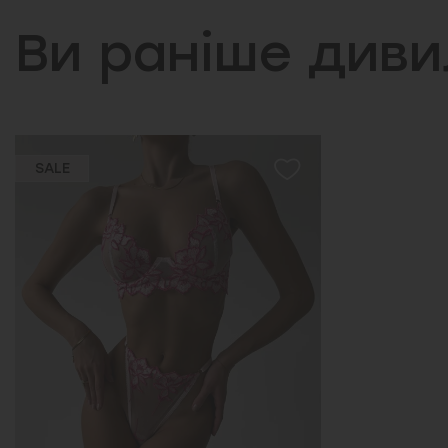
Ви раніше див
SALE