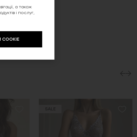
ігації, а також
уктів і послуг,
 COOKIE
SALE