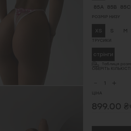
85A
85B
85C
РОЗМІР НИЗУ
XS
S
M
ТРУСИКИ
стрінги
Таблиця розмі
ОБЕРІТЬ КІЛЬКІСТ
ЦІНА
899.00 ₴