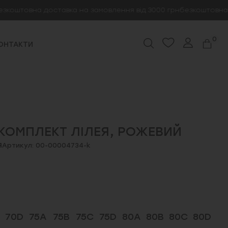
товна доставка на замовлення від 3000 грн
безкоштовна дост
0
ОНТАКТИ
КОМПЛЕКТ ЛІЛЕЯ, РОЖЕВИЙ
я
Артикул: 00-00004734-k
70D
75A
75B
75C
75D
80A
80B
80C
80D