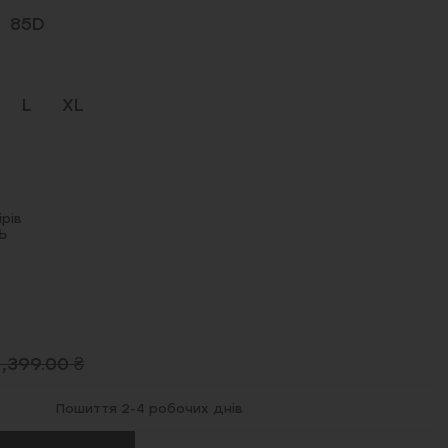
85D
L
XL
рів
Ь
1,399.00 ₴
Пошиття 2-4 робочих днів