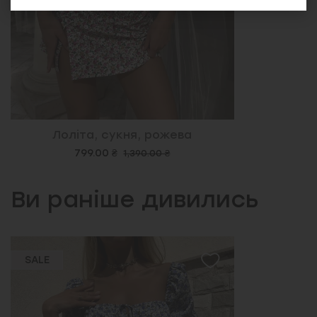
Лоліта, сукня, рожева
799.00 ₴
1,390.00 ₴
Ви раніше дивились
SALE