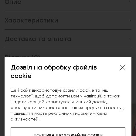
Опис
Характеристики
Доставка та оплата
Відгуки (0)
Дозвіл на обробку файлів
cookie
Схожі товари
Цей сайт використовує файли cookie та інші
технології, щоб допомогти Вам у навігації, а також
надати кращий користувальницький досвід,
аналізувати використання наших продуктів і послуг,
підвищити якість рекламних і маркетингових
SALE
NEW
активностей.
ПОЛІТИКА ЩОДО ФАЙЛІВ COOKIE