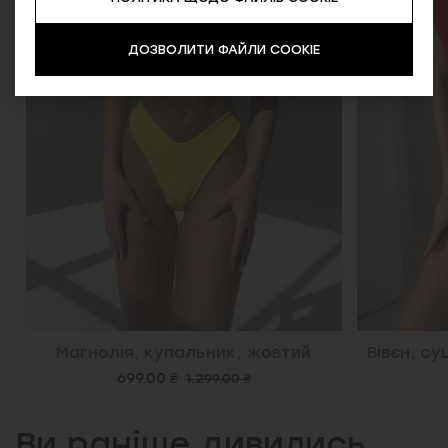
ДОЗВОЛИТИ ФАЙЛИ COOKIE
Магнолія, купальник, жовтий
Вівєн, суц
699.00 ₴
1,299.00 ₴
Ви раніше дивились