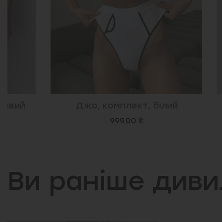
Джо, комплект, білий
Торі, 
999.00 ₴
8
Ви раніше див