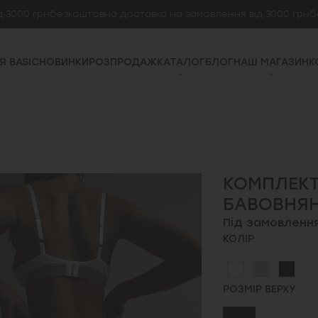
0 грн
безкоштовна доставка на замовлення від 3000 грн
безко
Я BASIC
НОВИНКИ
РОЗПРОДАЖ
КАТАЛОГ
БЛОГ
НАШ МАГАЗИН
К
КОМПЛЕКТ
БАВОВНЯН
Під замовленн
КОЛІР
РОЗМІР ВЕРХУ