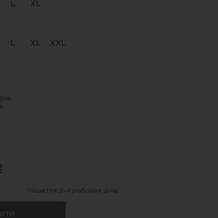
L
XL
L
XL
XXL
рів
Ь
₴
Пошиття 2-4 робочих днів
ПИТИ