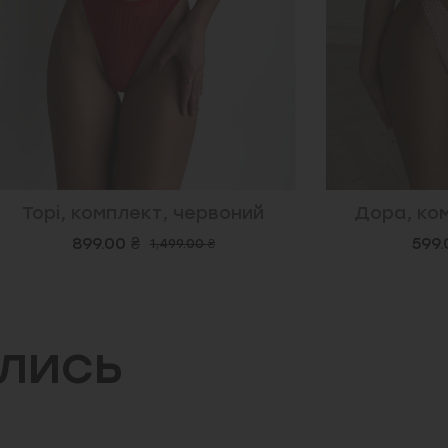
комплект, червоний
Дора, комплект, 
99.00 ₴
599.00 ₴
1,499.00 ₴
880.00
ились