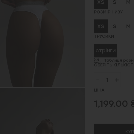
XS
S
M
РОЗМІР НИЗУ
XS
S
M
ТРУСИКИ
стрінги
Таблиця розмі
ОБЕРІТЬ КІЛЬКІСТ
ЦІНА
1,199.00 
КУ