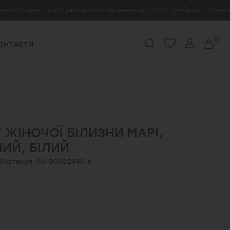
штовна доставка на замовлення від 3000 грн
безкоштовна дост
0
ОНТАКТИ
 ЖІНОЧОЇ БІЛИЗНИ МАРІ,
ИЙ, БІЛИЙ
я
Артикул: 00-00002840-k