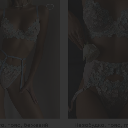
ка, пояс, пудровий
Гламур, пояс, бі