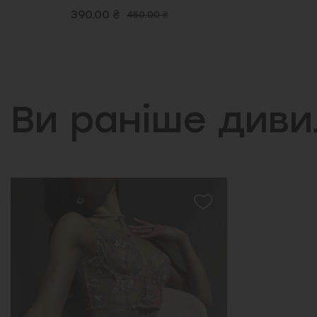
380.00 ₴
Ви раніше див