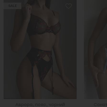
Соната, пояс, бежевий
Незабуд