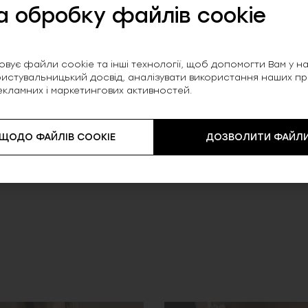
внює будь-який комплект спідньої білизни,
а обробку файлів cookie
 для романтичних або особливих моментів.
вує файли cookie та інші технології, щоб допомогти Вам у нав
истувальницький досвід, аналізувати використання наших прод
екламних і маркетингових активностей.
 ЩОДО ФАЙЛІВ COOKIE
ДОЗВОЛИТИ ФАЙЛИ