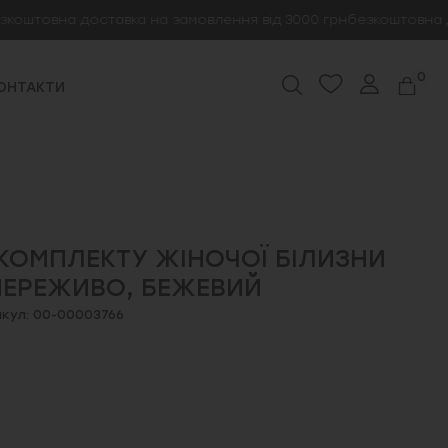
овна доставка на замовлення від 3000 грн
безкоштовна доста
0
ОНТАКТИ
КОМПЛЕКТУ ЖІНОЧОЇ БІЛИЗНИ
МЕРЕЖИВО, БЕЖЕВИЙ
кул: 00-00003766