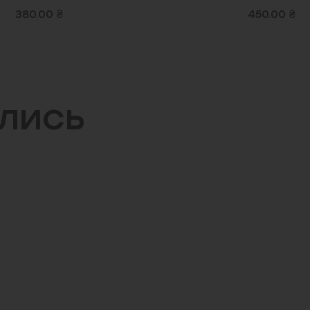
450.00 ₴
450.00 ₴
ились