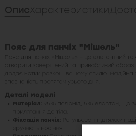
Опис
Характеристики
Дост
Пояс для панчіх "Мішель"
Пояс для панчіх «Мішель» – це елегантний т
створити завершений та привабливий образ. 
додає нотки розкоші вашому стилю. Надійна ф
впевненість протягом усього дня.
Деталі моделі
Матеріал:
95% поліамід, 5% еластан, що 
прилягання до тіла.
Фіксація панчіх:
Регульовані підтяжки над
зручність носіння.