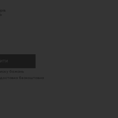
рів
Ь
ПИТИ
иску бажань
. доставка безкоштовна