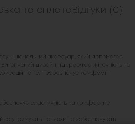
авка та оплата
Відгуки (0)
а функціональний аксесуар, який допомагає
Витончений дизайн підкреслює жіночність та
іксація на талії забезпечує комфорт і
забезпечує еластичність та комфортне
ійно утримують панчохи та забезпечують