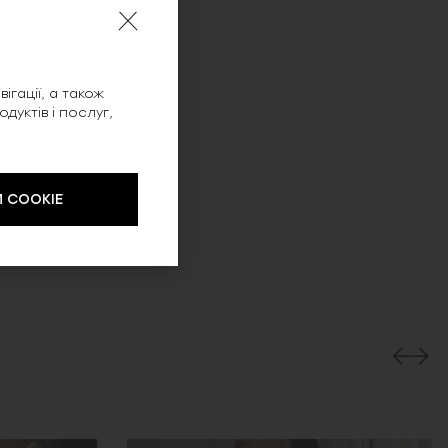
ігації, а також
уктів і послуг,
 COOKIE