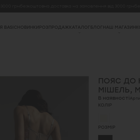
 грн
безкоштовна доставка на замовлення від 3000 грн
безкошт
Я BASIC
НОВИНКИ
РОЗПРОДАЖ
КАТАЛОГ
БЛОГ
НАШ МАГАЗИН
К
ПОЯС ДО 
МІШЕЛЬ, 
В наявності
Арти
КОЛІР
РОЗМІР