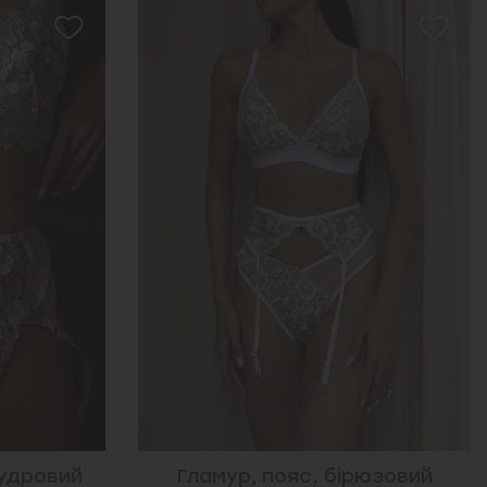
рюзовий
Багіра, пояс, чорний