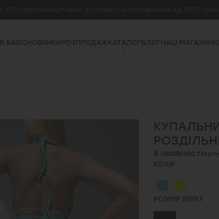
 грн
безкоштовна доставка на замовлення від 3000 грн
безкош
Я BASIC
НОВИНКИ
РОЗПРОДАЖ
КАТАЛОГ
БЛОГ
НАШ МАГАЗИН
К
КУПАЛЬНИ
РОЗДІЛЬН
В наявності
Арти
КОЛІР
РОЗМІР ВЕРХУ