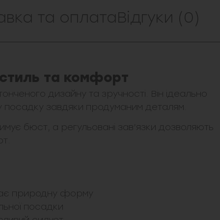
авка та оплата
Відгуки (0)
 стиль та комфорт
онченого дизайну та зручності. Він ідеально
 посадку завдяки продуманим деталям.
имує бюст, а регульовані зав’язки дозволяють
рт.
ігає природну форму
альної посадки