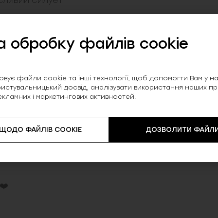
сливий силует
 що не тільки забезпечують комфорт, а й
а обробку файлів cookie
для пляжу, басейну або літнього відпочинку!
вує файли cookie та інші технології, щоб допомогти Вам у нав
истувальницький досвід, аналізувати використання наших прод
екламних і маркетингових активностей.
 ЩОДО ФАЙЛІВ COOKIE
ДОЗВОЛИТИ ФАЙЛИ
❤️