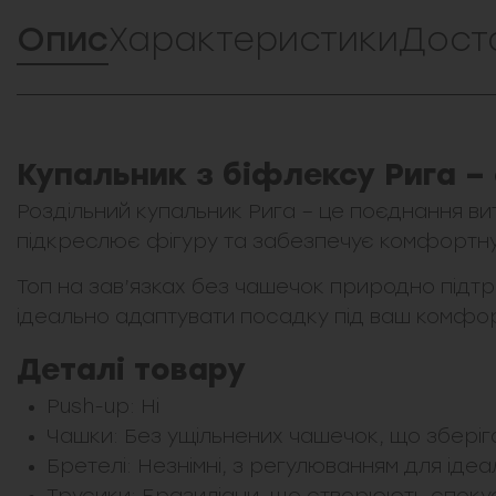
Опис
Характеристики
Дост
Купальник з біфлексу Рига –
Роздільний купальник Рига – це поєднання вит
підкреслює фігуру та забезпечує комфортну
Топ на зав’язках без чашечок природно підтр
ідеально адаптувати посадку під ваш комфо
Деталі товару
Push-up: Ні
Чашки: Без ущільнених чашечок, що збер
Бретелі: Незнімні, з регулюванням для іде