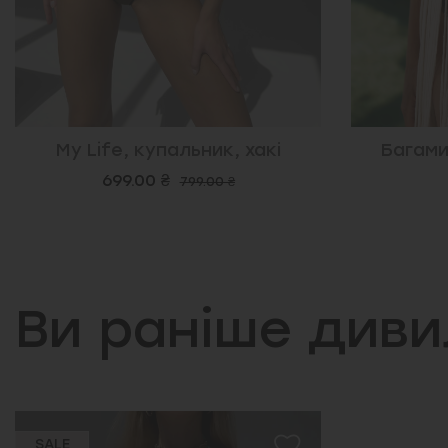
Багами, накидка, бежева
Гаїті,
2,590.00 ₴
Ви раніше див
SALE