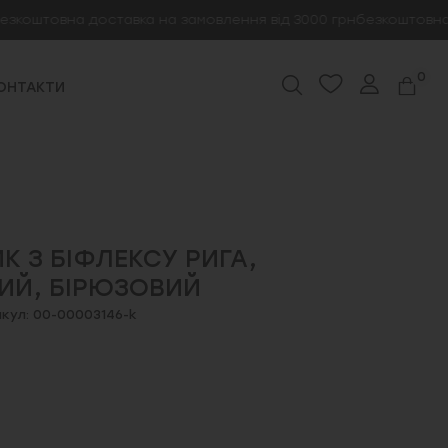
товна доставка на замовлення від 3000 грн
безкоштовна доста
0
ОНТАКТИ
К З БІФЛЕКСУ РИГА,
ИЙ, БІРЮЗОВИЙ
кул: 00-00003146-k