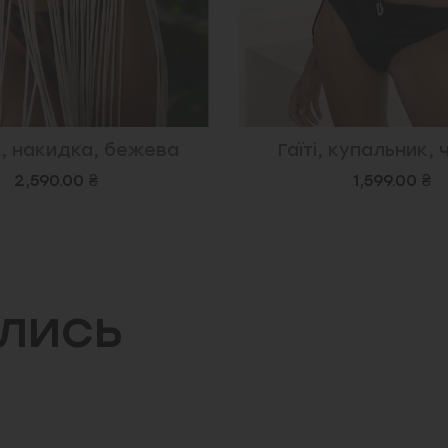
 купальник, чорний
Роксі, купальник,
1,599.00 ₴
799.00 ₴
1,199.0
ились