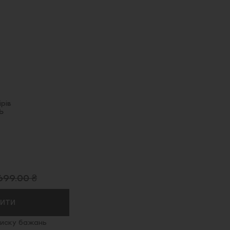
рів
Ь
699.00 ₴
ПИТИ
иску бажань