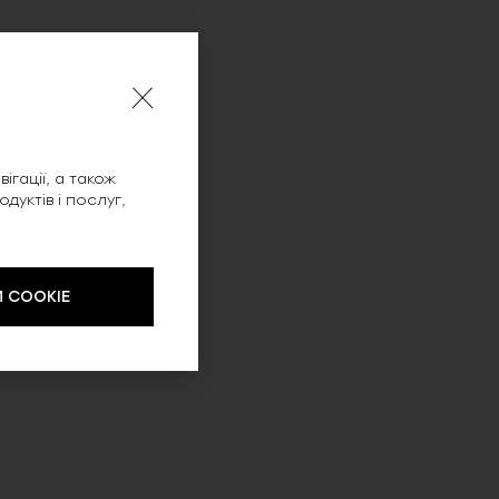
ігації, а також
уктів і послуг,
 COOKIE