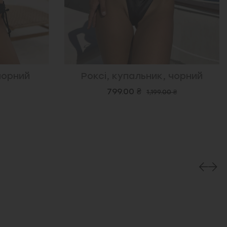
 чорний
Дербі, купальник, блакитний
1,599.00 ₴
0 ₴