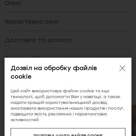
Опис
Характеристики
Доставка та оплата
Відгуки (0)
Дозвіл на обробку файлів
cookie
Схожі товари
Цей сайт використовує файли cookie та інші
технології, щоб допомогти Вам у навігації, а також
надати кращий користувальницький досвід,
аналізувати використання наших продуктів і послуг,
підвищити якість рекламних і маркетингових
NEW
активностей.
ПОЛІТИКА ЩОДО ФАЙЛІВ COOKIE