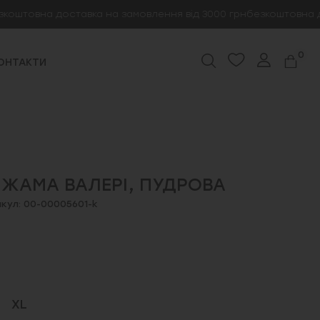
на доставка на замовлення від 3000 грн
безкоштовна доставк
0
ОНТАКТИ
ІЖАМА ВАЛЕРІ, ПУДРОВА
кул: 00-00005601-k
XL