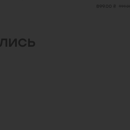
899.00 ₴
999.00
ились