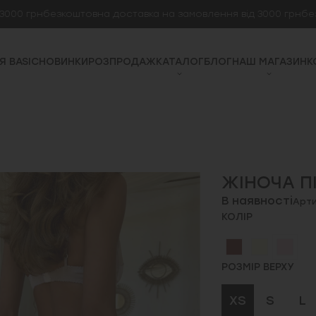
рн
безкоштовна доставка на замовлення від 3000 грн
безкоштов
Я BASIC
НОВИНКИ
РОЗПРОДАЖ
КАТАЛОГ
БЛОГ
НАШ МАГАЗИН
К
ЖІНОЧА П
В наявності
Арти
КОЛІР
РОЗМІР ВЕРХУ
XS
S
L