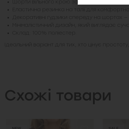
Шорти вільного крою забезпечують легкіст
Еластична резинка на талії для комфортно
Декоративні ґудзики спереду на шортах — 
Мінімалістичний дизайн, який виглядає суч
Склад: 100% поліестер.
Ідеальний варіант для тих, хто цінує простот
Схожі товари
NEW
SALE