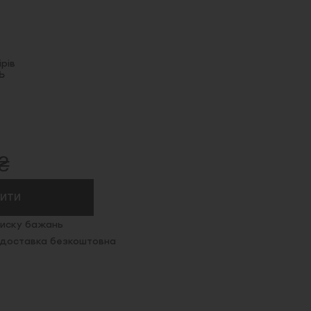
рів
Ь
₴
ПИТИ
иску бажань
. доставка безкоштовна