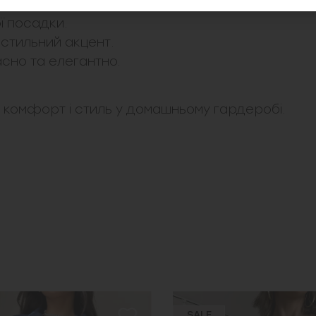
ь і не обмежують рухів.
ї посадки.
стильний акцент.
асно та елегантно.
у, комфорт і стиль у домашньому гардеробі.
SALE