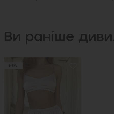
Ви раніше див
NEW