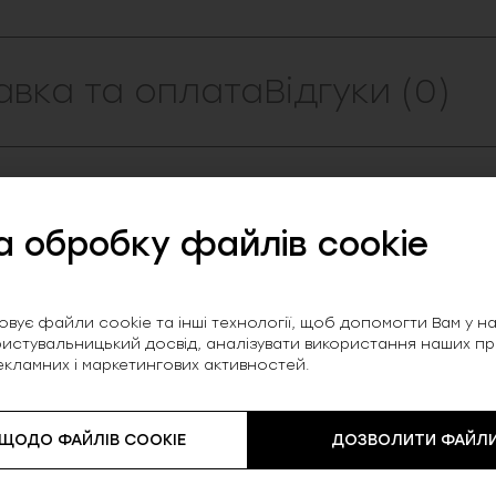
авка та оплата
Відгуки (0)
тами
а обробку файлів cookie
ння стилю та комфорту, створене для сучасної
ність, а легка тканина дарує відчуття свободи
вує файли cookie та інші технології, щоб допомогти Вам у нав
истувальницький досвід, аналізувати використання наших прод
екламних і маркетингових активностей.
ом — виглядає стримано та витончено.
 ЩОДО ФАЙЛІВ COOKIE
ДОЗВОЛИТИ ФАЙЛИ
.
тичності.