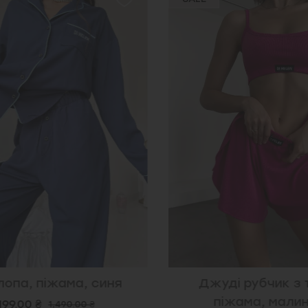
опа, піжама, синя
Джуді рубчик з 
піжама, малин
199.00 ₴
1,490.00 ₴