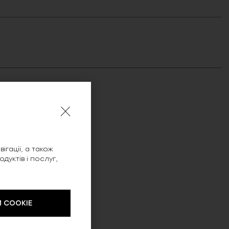
ігації, а також
уктів і послуг,
 COOKIE