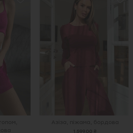
топом,
Азіза, піжама, бордова
ова
1,599.00 ₴