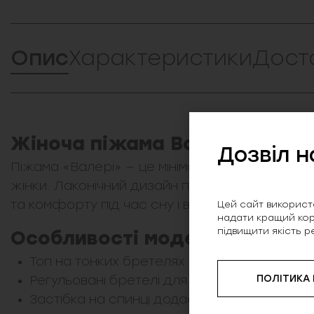
Опис
Характеристики
Дост
Жіноча піжама Валері з шор
Дозвіл н
Піжама «Валері» — це мінімалістичне поєдна
жінки. Лаконічний дизайн підкреслює елегант
та комфорту під час сну і відпочинку.
Цей сайт використо
надати кращий кор
підвищити якість р
Особливості моделі
Топ на тонких бретелях із акуратним виріз
ПОЛІТИКА
Регульовані бретелі для ідеальної посадки
Застібка на спинці додає зручності та прак