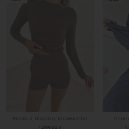
Мелані, піжама, коричнева
Пенел
1,399.00 ₴
1,