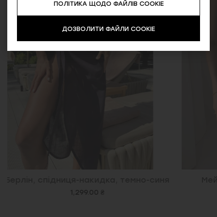
ПОЛІТИКА ЩОДО ФАЙЛІВ COOKIE
ДОЗВОЛИТИ ФАЙЛИ COOKIE
Мейлін, купальник, чорний
Нікі,
1,599.00 ₴