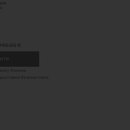
рів
Ь
990.00 ₴
ПИТИ
иску бажань
. доставка безкоштовна