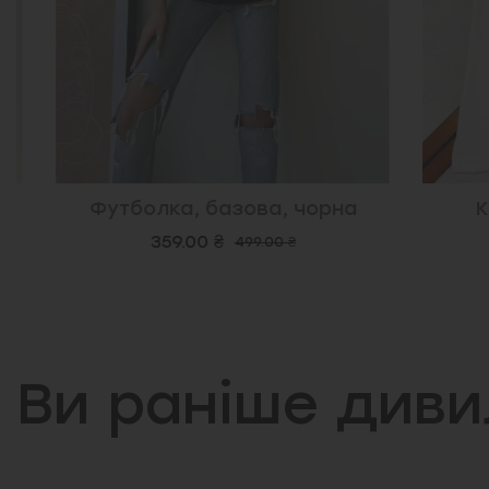
Футболка, базова, чорна
Кора
359.00 ₴
499.00 ₴
2
Ви раніше див