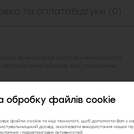
авка та оплата
Відгуки (0)
робу, який поєднує естетику мінімалізму та
 текстура ніжно облягає тіло, створюючи
а обробку файлів cookie
є фігуру.
куратною строчкою.
 завершення образу.
вує файли cookie та інші технології, щоб допомогти Вам у нав
й та приємний до тіла.
истувальницький досвід, аналізувати використання наших прод
екламних і маркетингових активностей.