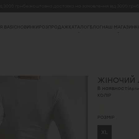
 грн
безкоштовна доставка на замовлення від 3000 грн
безкош
Я BASIC
НОВИНКИ
РОЗПРОДАЖ
КАТАЛОГ
БЛОГ
НАШ МАГАЗИН
К
ЖІНОЧИЙ 
В наявності
Арти
КОЛІР
РОЗМІР
XL