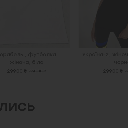
бель , футболка
Україна-2, жіноча 
жіноча, біла
чорна
99.00 ₴
299.00 ₴
550.00 ₴
550.00
ились