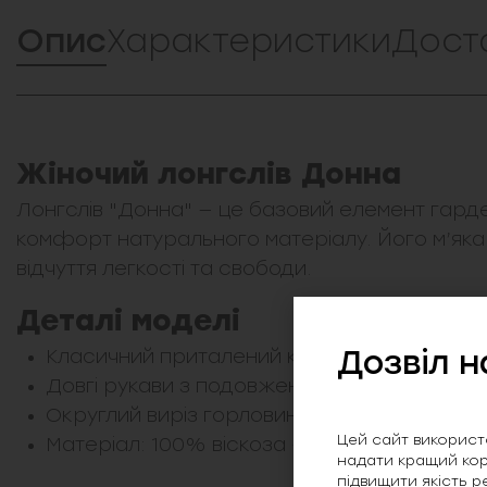
Опис
Характеристики
Дост
Жіночий лонгслів Донна
Лонгслів "Донна" — це базовий елемент гарде
комфорт натурального матеріалу. Його м’яка
відчуття легкості та свободи.
Деталі моделі
Дозвіл н
Класичний приталений крій, що підкреслю
Довгі рукави з подовженим силуетом та а
Округлий виріз горловини для лаконічного
Цей сайт використо
Матеріал: 100% віскоза — гладкий, дихаючи
надати кращий кор
підвищити якість р