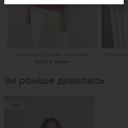
Футболка, базова, малинова
Україна-2
359.00 ₴
499.00 ₴
Ви раніше дивились
SALE