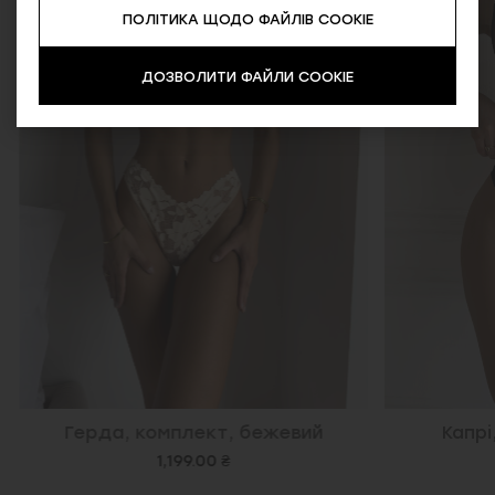
ПОЛІТИКА ЩОДО ФАЙЛІВ COOKIE
ДОЗВОЛИТИ ФАЙЛИ COOKIE
Герда, комплект, бежевий
Капрі
1,199.00 ₴