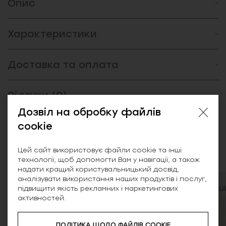
Опис
Характеристики
Доставка та оплата
Відгуки (0)
Дозвіл на обробку файлів
cookie
Схожі товари
Цей сайт використовує файли cookie та інші
технології, щоб допомогти Вам у навігації, а також
надати кращий користувальницький досвід,
аналізувати використання наших продуктів і послуг,
підвищити якість рекламних і маркетингових
NEW
SALE
активностей.
ПОЛІТИКА ЩОДО ФАЙЛІВ COOKIE