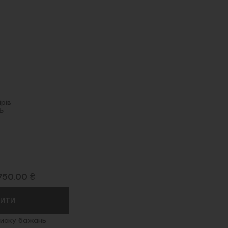
рів
Ь
750.00 ₴
ПИТИ
иску бажань