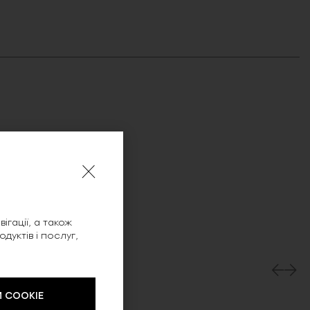
ігації, а також
уктів і послуг,
 COOKIE