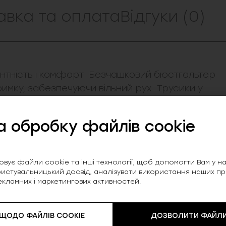
авка та оплата
Відгуки (0)
гантність і комфорт. Безчашковий бюстгальтер
имку, забезпечуючи вільний рух. Трусики у
забезпечують комфорт. Склад комплекту з 95%
астичною та м'якою на дотик, створюючи
а обробку файлів cookie
відчуття на шкірі.
вує файли cookie та інші технології, щоб допомогти Вам у нав
истувальницький досвід, аналізувати використання наших прод
екламних і маркетингових активностей.
 ЩОДО ФАЙЛІВ COOKIE
ДОЗВОЛИТИ ФАЙЛИ