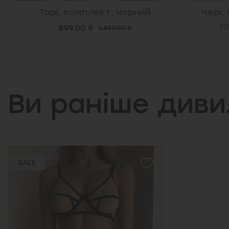
Торі, комплект, чорний
Чері, к
гар
899.00 ₴
1,499.00 ₴
Ви раніше див
SALE