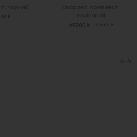
, чорний
Скарлет, комплект,
молочний
0 ₴
699.00 ₴
1,099.00 ₴