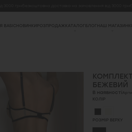
00 грн
безкоштовна доставка на замовлення від 3000 грн
безко
Я BASIC
НОВИНКИ
РОЗПРОДАЖ
КАТАЛОГ
БЛОГ
НАШ МАГАЗИН
К
КОМПЛЕКТ 
БЕЖЕВИЙ
В наявності
Арти
КОЛІР
РОЗМІР ВЕРХУ