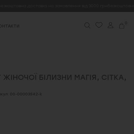
штовна доставка на замовлення від 3000 грн
безкоштовна дос
0
ОНТАКТИ
ЖІНОЧОЇ БІЛИЗНИ МАГІЯ, СІТКА,
кул: 00-00003542-k