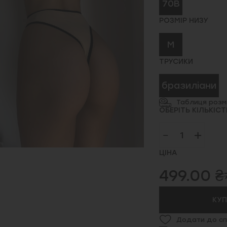
70B
РОЗМІР НИЗУ
M
ТРУСИКИ
бразиліани
Таблиця розмі
ОБЕРІТЬ КІЛЬКІСТ
ЦІНА
499.00 ₴
КУ
Додати до сп