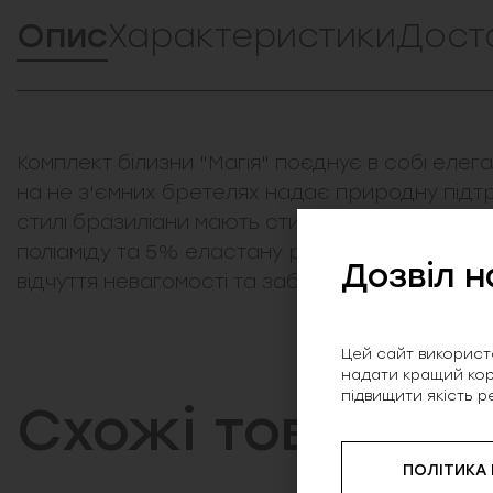
Опис
Характеристики
Дост
Комплект білизни "Магія" поєднує в собі еле
на не з'ємних бретелях надає природну підтр
стилі бразиліани мають стильний вигляд та 
поліаміду та 5% еластану робить білизну ел
Дозвіл н
відчуття невагомості та забезпечуючи приємні 
Цей сайт використо
надати кращий кор
підвищити якість р
Схожі товари
ПОЛІТИКА