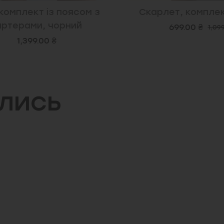
омплект із поясом з
Скарлет, комплект
терами, чорний
699.00 ₴
1,099.0
1,399.00 ₴
ились