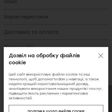
Опис
Характеристики
Доставка та оплата
Відгуки (0)
Дозвіл на обробку файлів
cookie
Схожі товари
Цей сайт використовує файли cookie та інші
технології, щоб допомогти Вам у навігації, а також
надати кращий користувальницький досвід,
аналізувати використання наших продуктів і послуг,
підвищити якість рекламних і маркетингових
NEW
активностей.
ПОЛІТИКА ЩОДО ФАЙЛІВ COOKIE