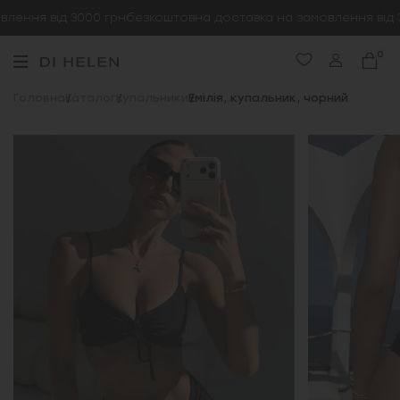
ення від 3000 грн
безкоштовна доставка на замовлення від 3
0
Головна
Каталог
Купальники
Емілія, купальник, чорний