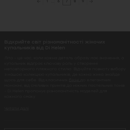
...
1
6
7
8
9
Відкрийте світ різноманітності жіночих
купальників від Di Helen
Літо - це час, коли кожна деталь образу має значення, а
купальник відіграє ключову роль у створенні
неповторного пляжного стилю. Відчуйте повноту вибору
з нашою колекцією купальників, де кожна жінка знайде
щось для себе. Від класичних
бікіні
до елегантних
монокіні, від сміливих принтів до ніжних пастельних тонів
- Di Helen пропонує різноманітність моделей для
кожного смаку.
Читати далі