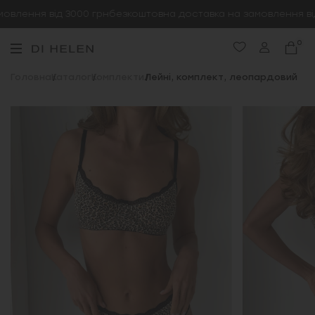
влення від 3000 грн
безкоштовна доставка на замовлення від 
0
Головна
Каталог
Комплекти
Лейні, комплект, леопардовий