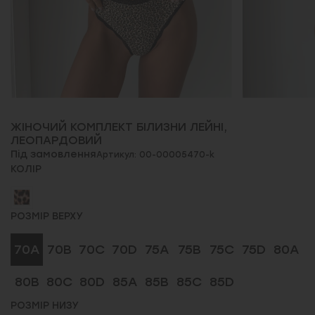
ЖІНОЧИЙ КОМПЛЕКТ БІЛИЗНИ ЛЕЙНІ,
ЛЕОПАРДОВИЙ
Під замовлення
Артикул: 00-00005470-k
КОЛІР
РОЗМІР ВЕРХУ
70A
70B
70C
70D
75A
75B
75C
75D
80A
80B
80C
80D
85A
85B
85C
85D
РОЗМІР НИЗУ