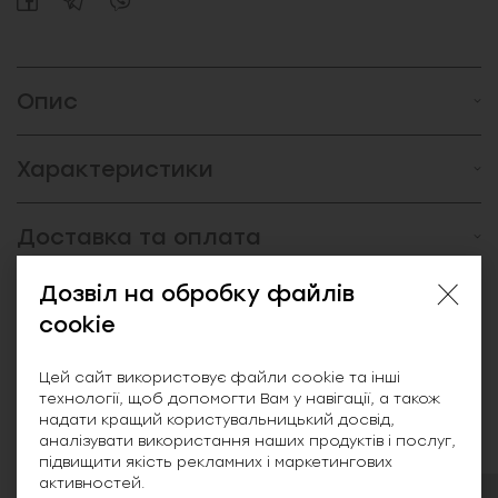
Опис
Характеристики
Доставка та оплата
Дозвіл на обробку файлів
Відгуки (0)
cookie
Цей сайт використовує файли cookie та інші
технології, щоб допомогти Вам у навігації, а також
Схожі товари
надати кращий користувальницький досвід,
аналізувати використання наших продуктів і послуг,
підвищити якість рекламних і маркетингових
активностей.