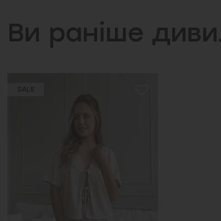
Ви раніше див
SALE