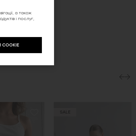
ігації, а також
уктів і послуг,
 COOKIE
SALE