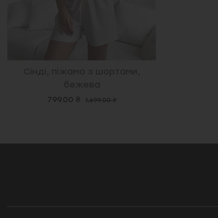
Сінді, піжама з шортами,
бежева
799.00 ₴
1,699.00 ₴