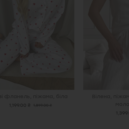
анель, піжама, біла
Вілена, піжама з 
молочна
199.00 ₴
1,899.00 ₴
1,399.00 ₴