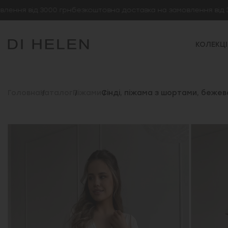
я від 3000 грн
безкоштовна доставка на замовлення від 3000
КОЛЕКЦІ
Головна
Каталог
Піжами
Сінді, піжама з шортами, бежев