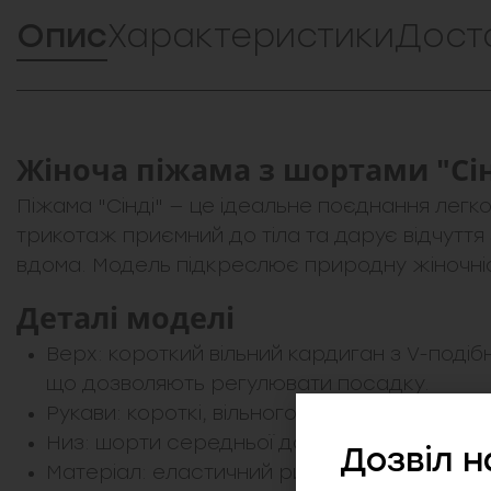
Опис
Характеристики
Дост
Жіноча піжама з шортами "Сін
Піжама "Сінді" — це ідеальне поєднання легк
трикотаж приємний до тіла та дарує відчуття з
вдома. Модель підкреслює природну жіночніст
Деталі моделі
Верх: короткий вільний кардиган з V-подіб
що дозволяють регулювати посадку.
Рукави: короткі, вільного крою, забезпечу
Низ: шорти середньої довжини з еластичним 
Дозвіл н
Матеріал: еластичний рифлений трикотаж,