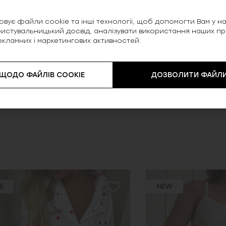
у, що додає моделі лаконічності.
вує файли cookie та інші технології, щоб допомогти Вам у нав
тан — тканина поєднує м’якість натурального
истувальницький досвід, аналізувати використання наших прод
екламних і маркетингових активностей.
 ЩОДО ФАЙЛІВ COOKIE
ДОЗВОЛИТИ ФАЙЛИ
NEW