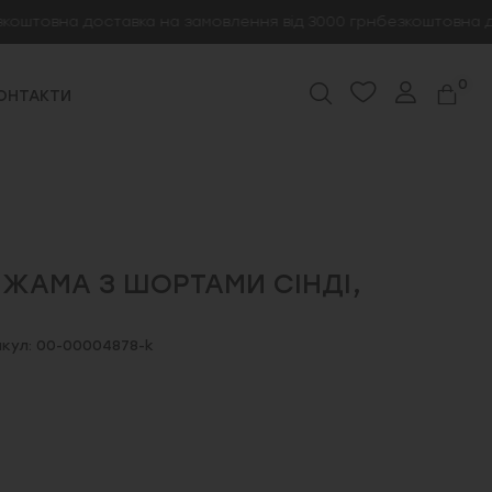
овна доставка на замовлення від 3000 грн
безкоштовна доста
0
ОНТАКТИ
ІЖАМА З ШОРТАМИ СІНДІ,
кул: 00-00004878-k