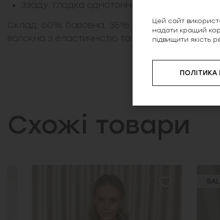
Ззаду: гладка однотонна спинка без декор
Цей сайт використо
Склад: 60% бавовна, 35% поліестер, 5% елас
надати кращий кор
волокна з еластичністю та зносостійкістю.
підвищити якість р
ПОЛІТИКА
Схожі товари
SALE