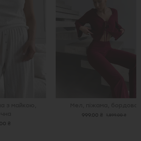
майкою,
Мел, піжама, бордова
999.00 ₴
1,899.00 ₴