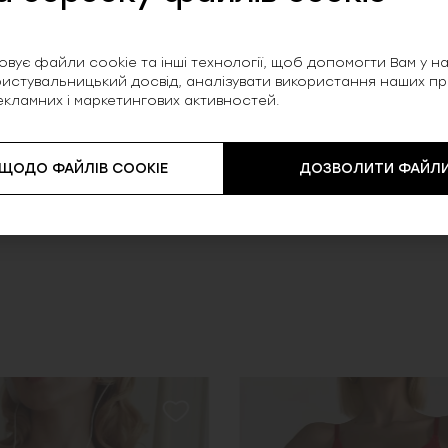
у, що додає моделі лаконічності.
тан — тканина поєднує м’якість натурального
вує файли cookie та інші технології, щоб допомогти Вам у нав
истувальницький досвід, аналізувати використання наших прод
екламних і маркетингових активностей.
 ЩОДО ФАЙЛІВ COOKIE
ДОЗВОЛИТИ ФАЙЛИ