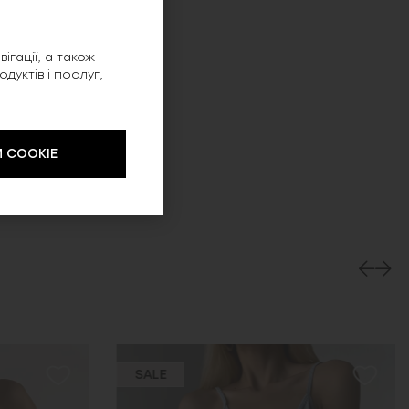
ігації, а також
уктів і послуг,
 COOKIE
SALE