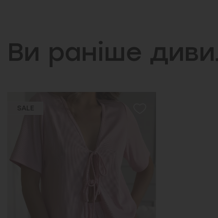
Ви раніше див
SALE