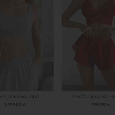
на, піжама, сіра
Альба, піжама, ч
1,499.00 ₴
999.00 ₴