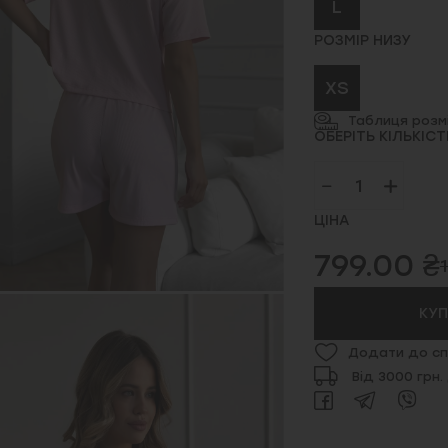
L
РОЗМІР НИЗУ
XS
Таблиця розмі
ОБЕРІТЬ КІЛЬКІСТ
ЦІНА
799.00 ₴
КУ
Додати до сп
Від 3000 грн