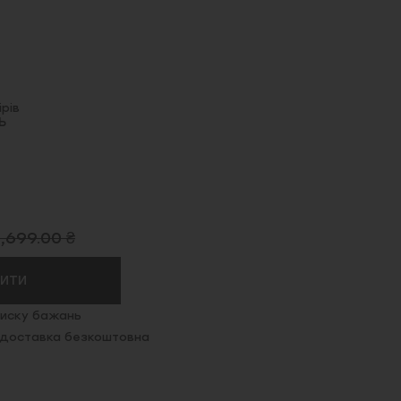
рів
Ь
1,699.00 ₴
ПИТИ
иску бажань
. доставка безкоштовна