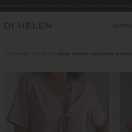
ня від 3000 грн
безкоштовна доставка на замовлення від 3000
КОЛЕКЦІ
Головна
Каталог
Піжами
Сінді, піжама з шортами, рожев