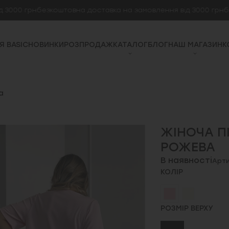
 грн
безкоштовна доставка на замовлення від 3000 грн
безкош
Я BASIC
НОВИНКИ
РОЗПРОДАЖ
КАТАЛОГ
БЛОГ
НАШ МАГАЗИН
К
а
ЖІНОЧА П
РОЖЕВА
В наявності
Арти
КОЛІР
РОЗМІР ВЕРХУ