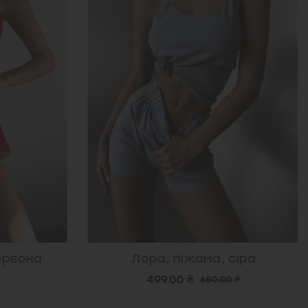
ервона
Лора, піжама, сіра
499.00 ₴
650.00 ₴