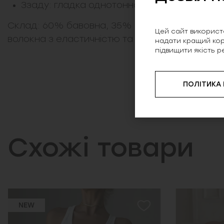
Ззаду: гладка однотонна спинка без декор
Склад: 60% бавовна, 35% поліестер, 5% елас
Цей сайт використо
волокна з еластичністю та зносостійкістю.
надати кращий кор
підвищити якість р
ПОЛІТИКА
Схожі товари
NEW