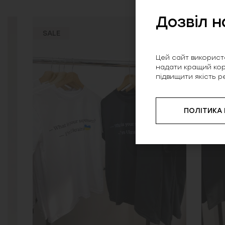
Дозвіл н
SALE
SALE
Цей сайт використо
надати кращий кор
підвищити якість р
ПОЛІТИКА