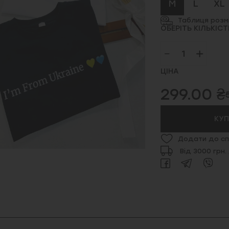
M
L
XL
Таблиця розмі
ОБЕРІТЬ КІЛЬКІСТ
ЦІНА
299.00 ₴
КУ
Додати до сп
Від 3000 грн