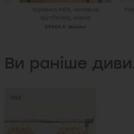
Українка MEN, чоловіча
Україна-
футболка, чорна
299.00 ₴
2
550.00 ₴
Ви раніше див
SALE