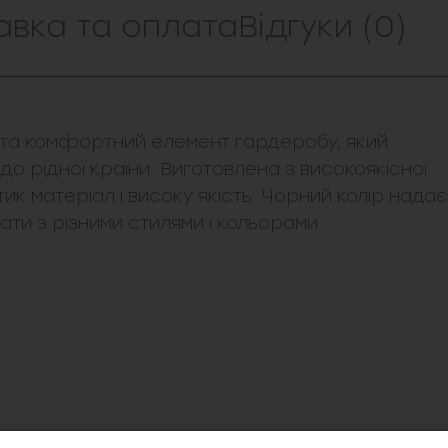
авка та оплата
Відгуки (0)
й та комфортний елемент гардеробу, який
до рідної країни. Виготовлена з високоякісної
к матеріал і високу якість. Чорний колір надає
ати з різними стилями і кольорами.