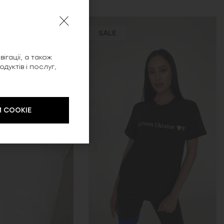
SALE
ігації, а також
уктів і послуг,
 COOKIE