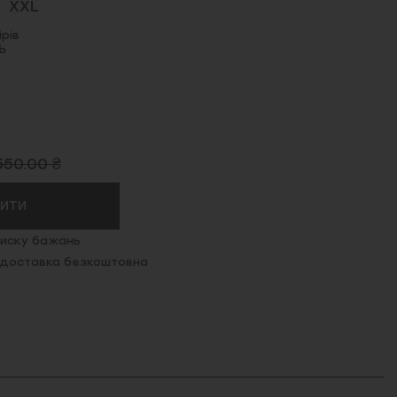
XXL
рів
Ь
550.00 ₴
ПИТИ
иску бажань
. доставка безкоштовна