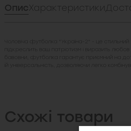
Опис
Характеристики
Дост
Чоловіча футболка "Україна-2" - це стильни
підкреслить ваш патріотизм і виразить любов 
бавовни, футболка гарантує приємний на доти
їй універсальність, дозволяючи легко комбінув
Схожі товари