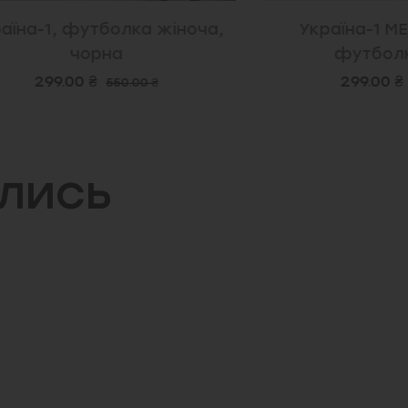
1, футболка жіноча,
Україна-1 MEN, чо
чорна
футболка, бі
99.00 ₴
299.00 ₴
550.00 ₴
550.00
ились