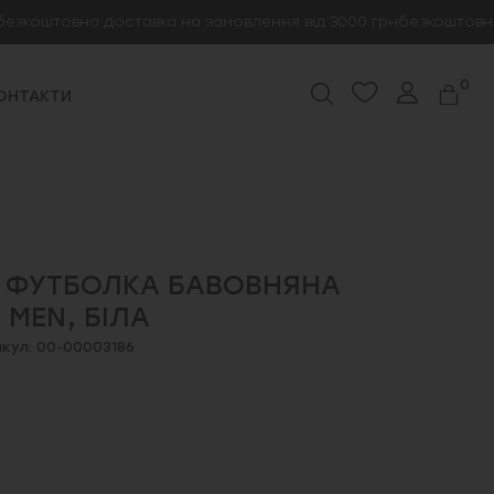
коштовна доставка на замовлення від 3000 грн
безкоштовна до
0
ОНТАКТИ
 ФУТБОЛКА БАВОВНЯНА
 MEN, БІЛА
кул: 00-00003186