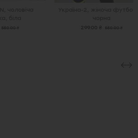
ловіча
Україна-2, жіноча футболка,
ла
чорна
299.00 ₴
 ₴
550.00 ₴