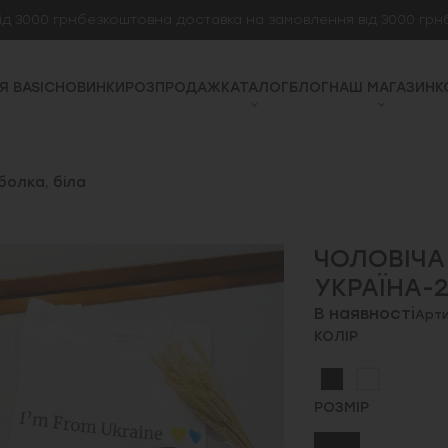
000 грн
безкоштовна доставка на замовлення від 3000 грн
без
Я BASIC
НОВИНКИ
РОЗПРОДАЖ
КАТАЛОГ
БЛОГ
НАШ МАГАЗИН
К
болка, біла
ЧОЛОВІЧА
УКРАЇНА-2
В наявності
Арти
КОЛІР
РОЗМІР